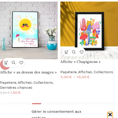
Affiche « Chapignons »
-57%
Affiche « au dessus des nuages »
Papeterie
,
Affiches
,
Collections
3,00
€
–
10,00
€
Papeterie
,
Affiches
,
Collections
,
Dernières chances
1,50
€
3,50
€
1
2
3
4
5
→
Gérer le consentement aux
cookies