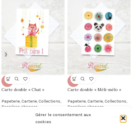
-50%
-50%
Carte double « Chat »
Carte double « Méli-mélo »
Papeterie
,
Carterie
,
Collections
,
Papeterie
,
Carterie
,
Collections
,
Dernières chances
Dernières chances
2,00
€
2,00
€
4,00
€
4,00
€
Gérer le consentement aux
cookies