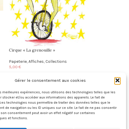
Cirque « La grenouille »
Cirque « Le lapin
Papeterie
,
Affiches
,
Collections
Papeterie
,
Affich
5,00
€
5,00
€
Gérer le consentement aux cookies
INFORMATIONS
les meilleures expériences, nous utilisons des technologies telles que les
LÉGALES
 stocker et/ou accéder aux informations des appareils. Le fait de
ces technologies nous permettra de traiter des données telles que le
 de navigation ou les ID uniques sur ce site. Le fait de ne pas consentir
Mentions légales
r son consentement peut avoir un effet négatif sur certaines
Les conditions générales
ques et fonctions.
de ventes
Retours & droit de