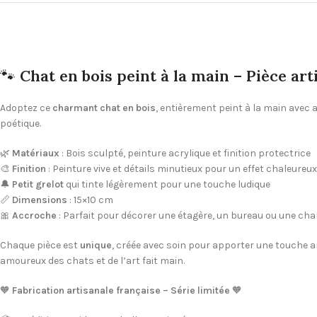
🐾
Chat en bois peint à la main – Pièce ar
Adoptez ce
charmant chat en bois
, entièrement peint à la main avec 
poétique.
🌿
Matériaux
: Bois sculpté, peinture acrylique et finition protectrice
🎨
Finition
: Peinture vive et détails minutieux pour un effet chaleureux
🔔
Petit grelot
qui tinte légèrement pour une touche ludique
📏
Dimensions
: 15×10 cm
🎀
Accroche
: Parfait pour décorer une étagère, un bureau ou une ch
Chaque pièce est
unique
, créée avec soin pour apporter une touche art
amoureux des chats et de l’art fait main.
🧡
Fabrication artisanale française – Série limitée
🧡