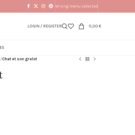
Wrong menu selected
LOGIN / REGISTER
0,00
€
ES
t
/
Chat et son grelot
t