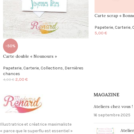
Carte scrap « Bonn
Papeterie
,
Carterie
,
5,00
€
-50%
Carte double « Nounours »
Papeterie
,
Carterie
,
Collections
,
Dernières
chances
2,00
€
4,00
€
MAGAZINE
Ateliers chez vous !
16 septembre 2025
Illustratrice et créatrice maximaliste
Atelier
« parce que le superflu est essentiel »