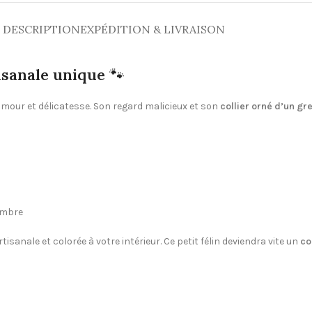
DESCRIPTION
EXPÉDITION & LIVRAISON
tisanale unique
🐾
amour et délicatesse. Son regard malicieux et son
collier orné d’un gre
ambre
isanale et colorée à votre intérieur. Ce petit félin deviendra vite un
co