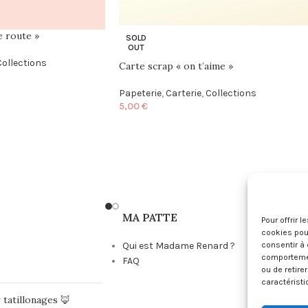
e route »
SOLD
OUT
Collections
Carte scrap « on t’aime »
Papeterie
,
Carterie
,
Collections
5,00
€
MA PATTE
Pour offrir 
cookies pour
consentir à 
Qui est Madame Renard ?
comportement
FAQ
ou de retire
caractéristi
 tatillonages 🦊