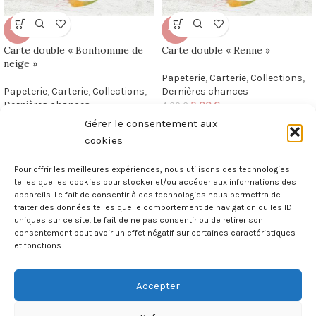
-50%
-50%
Carte double « Bonhomme de
Carte double « Renne »
neige »
Papeterie
,
Carterie
,
Collections
,
Papeterie
,
Carterie
,
Collections
,
Dernières chances
Dernières chances
2,00
€
4,00
€
2,00
€
4,00
€
Gérer le consentement aux
cookies
Pour offrir les meilleures expériences, nous utilisons des technologies
telles que les cookies pour stocker et/ou accéder aux informations des
appareils. Le fait de consentir à ces technologies nous permettra de
Illustratrice et créatrice maximaliste
traiter des données telles que le comportement de navigation ou les ID
« parce que le superflu est essentiel »
uniques sur ce site. Le fait de ne pas consentir ou de retirer son
consentement peut avoir un effet négatif sur certaines caractéristiques
et fonctions.
Poilly-lez-Gien, France
Mail. madame.renard@sfr.fr
Accepter
MAGAZINE