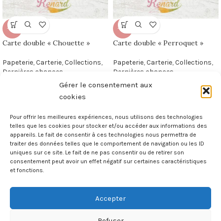
-50%
-50%
Carte double « Chouette »
Carte double « Perroquet »
Papeterie
,
Carterie
,
Collections
,
Papeterie
,
Carterie
,
Collections
,
Dernières chances
Dernières chances
2,00
€
2,00
€
4,00
€
4,00
€
Gérer le consentement aux
cookies
Pour offrir les meilleures expériences, nous utilisons des technologies
telles que les cookies pour stocker et/ou accéder aux informations des
appareils. Le fait de consentir à ces technologies nous permettra de
Illustratrice et créatrice maximaliste
traiter des données telles que le comportement de navigation ou les ID
« parce que le superflu est essentiel »
uniques sur ce site. Le fait de ne pas consentir ou de retirer son
consentement peut avoir un effet négatif sur certaines caractéristiques
et fonctions.
Poilly-lez-Gien, France
Mail. madame.renard@sfr.fr
Accepter
MAGAZINE
Refuser