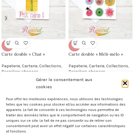
-50%
-50%
Carte double « Chat »
Carte double « Méli-mélo »
Papeterie
,
Carterie
,
Collections
,
Papeterie
,
Carterie
,
Collections
,
Dernières chances
Dernières chances
2,00
€
2,00
€
4,00
€
4,00
€
Gérer le consentement aux
cookies
Pour offrir les meilleures expériences, nous utilisons des technologies
telles que les cookies pour stocker et/ou accéder aux informations des
appareils. Le fait de consentir à ces technologies nous permettra de
Illustratrice et créatrice maximaliste
traiter des données telles que le comportement de navigation ou les ID
« parce que le superflu est essentiel »
uniques sur ce site. Le fait de ne pas consentir ou de retirer son
consentement peut avoir un effet négatif sur certaines caractéristiques
et fonctions.
Poilly-lez-Gien, France