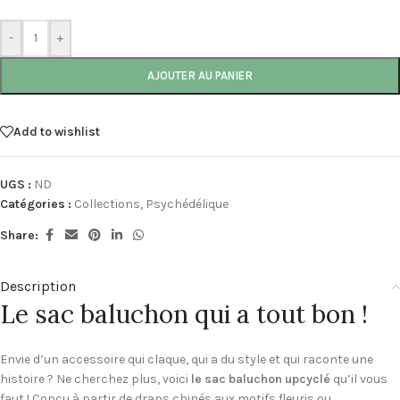
-
+
AJOUTER AU PANIER
Add to wishlist
UGS :
ND
Catégories :
Collections
,
Psychédélique
Share:
Description
Le sac baluchon qui a tout bon !
Envie d’un accessoire qui claque, qui a du style et qui raconte une
histoire ? Ne cherchez plus, voici
le sac baluchon upcyclé
qu’il vous
faut ! Conçu à partir de draps chinés aux motifs fleuris ou