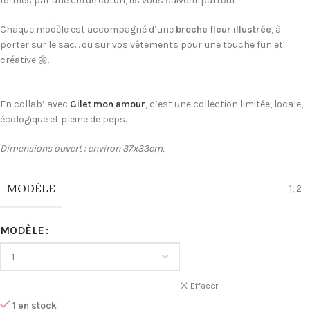
fermés par une corde coton, ils vous suivent partout.
Chaque modèle est accompagné d’une
broche fleur illustrée
, à
porter sur le sac… ou sur vos vêtements pour une touche fun et
créative 🌼.
En collab’ avec
Gilet mon amour
, c’est une collection limitée, locale,
écologique et pleine de peps.
Dimensions ouvert : environ 37x33cm.
MODÈLE
1
,
2
MODÈLE
Effacer
1 en stock