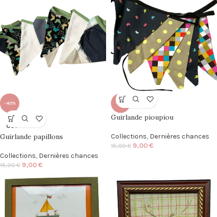
-40%
-40%
Guirlande pioupiou
SOLD
OUT
Guirlande papillons
Collections
,
Dernières chances
9,00
€
15,00
€
Collections
,
Dernières chances
9,00
€
15,00
€