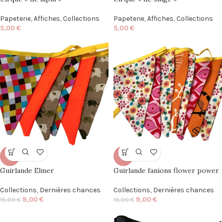
Papeterie
,
Affiches
,
Collections
Papeterie
,
Affiches
,
Collections
5,00
€
5,00
€
-40%
-40%
Guirlande Elmer
Guirlande fanions flower power
Collections
,
Dernières chances
Collections
,
Dernières chances
9,00
€
9,00
€
15,00
€
15,00
€