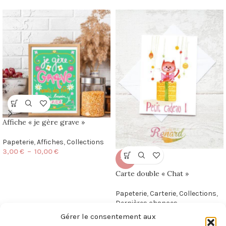
Affiche « je gère grave »
Papeterie
,
Affiches
,
Collections
3,00
€
–
10,00
€
-50%
Carte double « Chat »
Papeterie
,
Carterie
,
Collections
,
Dernières chances
2,00
€
4,00
€
Gérer le consentement aux