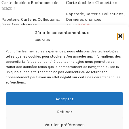
Carte double « Bonhomme de
Carte double « Chouette »
neige »
Papeterie
,
Carterie
,
Collections
,
Papeterie
,
Carterie
,
Collections
,
Dernières chances
Dernières chances
2,00
€
4,00
€
2,00
€
4,00
€
Gérer le consentement aux
cookies
Pour offrir les meilleures expériences, nous utilisons des technologies
telles que les cookies pour stocker et/ou accéder aux informations des
appareils. Le fait de consentir à ces technologies nous permettra de
Illustratrice et créatrice maximaliste
traiter des données telles que le comportement de navigation ou les ID
« parce que le superflu est essentiel »
uniques sur ce site. Le fait de ne pas consentir ou de retirer son
consentement peut avoir un effet négatif sur certaines caractéristiques
et fonctions.
Poilly-lez-Gien, France
Mail. madame.renard@sfr.fr
Accepter
MAGAZINE
Refuser
MA PATTE
Voir les préférences