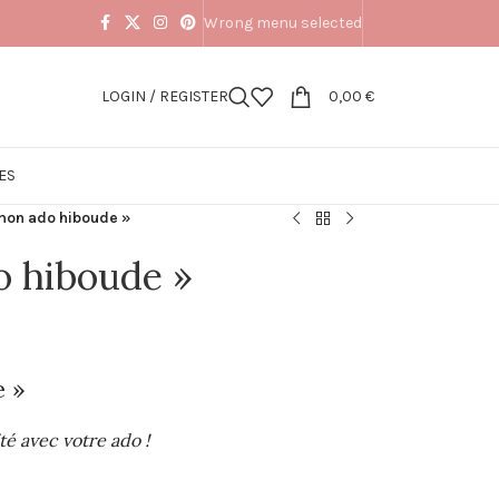
Wrong menu selected
LOGIN / REGISTER
0,00
€
ES
mon ado hiboude »
o hiboude »
e »
é avec votre ado !