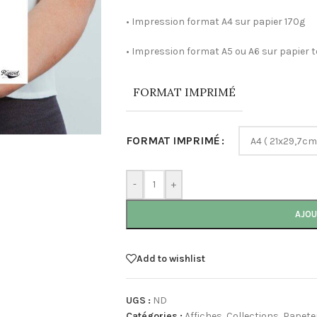
• Impression format A4 sur papier 170g
• Impression format A5 ou A6 sur papier 
FORMAT IMPRIMÉ
FORMAT IMPRIMÉ
-
+
AJOU
Add to wishlist
UGS :
ND
Catégories :
Affiches
,
Collections
,
Papete