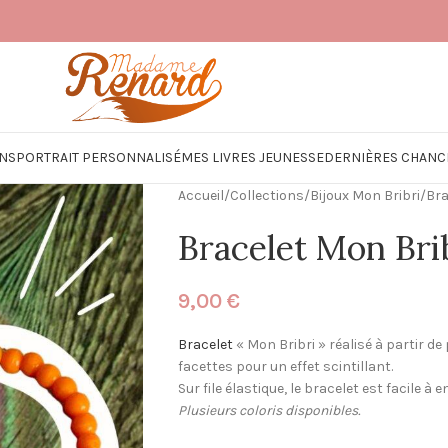
NS
PORTRAIT PERSONNALISÉ
MES LIVRES JEUNESSE
DERNIÈRES CHANC
Accueil
/
Collections
/
Bijoux Mon Bribri
/
Bra
Bracelet Mon Bri
9,00
€
Bracelet
« Mon Bribri » réalisé à partir de
facettes pour un effet scintillant.
Sur file élastique, le bracelet est facile à en
Plusieurs coloris disponibles.