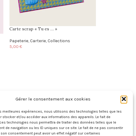
Carte scrap « Tu es … »
Poisson à accro
Papeterie
,
Carterie
,
Collections
Collections
,
Bois
5,00
€
paillettes
20,00
€
Gérer le consentement aux cookies
INFORMATIONS
les meilleures expériences, nous utilisons des technologies telles que les
LÉGALES
 stocker et/ou accéder aux informations des appareils. Le fait de
ces technologies nous permettra de traiter des données telles que le
 de navigation ou les ID uniques sur ce site. Le fait de ne pas consentir
Mentions légales
r son consentement peut avoir un effet négatif sur certaines