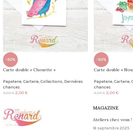
-50%
-50%
Carte double « Chouette »
Carte double « Nou
Papeterie
,
Carterie
,
Collections
,
Dernières
Papeterie
,
Carterie
,
chances
chances
2,00
€
2,00
€
4,00
€
4,00
€
MAGAZINE
Ateliers chez vous !
16 septembre 2025