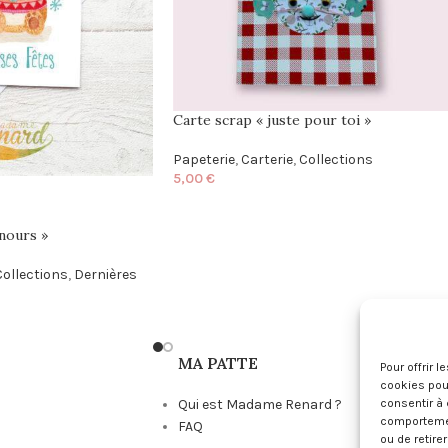
Carte scrap « juste pour toi »
Papeterie
,
Carterie
,
Collections
5,00
€
nours »
Collections
,
Dernières
MA PATTE
Pour offrir 
cookies pour
consentir à 
Qui est Madame Renard ?
comportement
FAQ
ou de retire