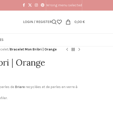
Wrong menu selected
LOGIN / REGISTER
0,00
€
ES
celet
/
Bracelet Mon Bribri | Orange
bri | Orange
 perles de
Briare
recyclées et de perles en verre à
filer.