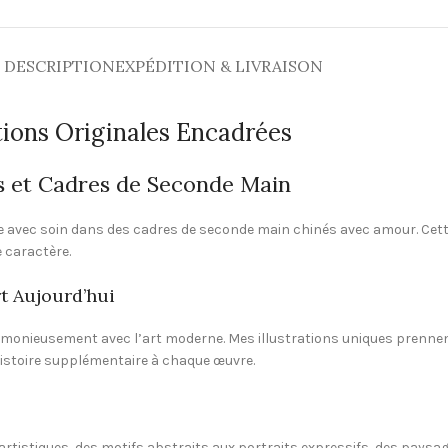
DESCRIPTION
EXPÉDITION & LIVRAISON
tions Originales Encadrées
es et Cadres de Seconde Main
e avec soin dans des cadres de seconde main chinés avec amour. Cette f
e caractère.
rt Aujourd’hui
rmonieusement avec l’art moderne. Mes illustrations uniques prennen
histoire supplémentaire à chaque œuvre.
s artistiques, des motifs abstraits aux portraits expressifs, des paysa