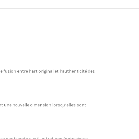
usion entre l’art original et l’authenticité des
t une nouvelle dimension lorsqu’elles sont
ges captivants aux illustrations fantaisistes.