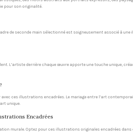
e pour son originalité.
cadre de seconde main sélectionné est soigneusement associé à une ill
alent. L’artiste derrière chaque œuvre apporte une touche unique, créa
e
eur avec ces illustrations encadrées. Le mariage entre l’art contempor
art unique.
ustrations Encadrées
oration murale. Optez pour ces illustrations originales encadrées da