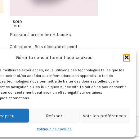
Poisson à accro
SOLD
OUT
Collections
,
Bois
Poisson à accrocher « Jaune »
paillettes
20,00
€
Collections
,
Bois découpé et peint
16,00
€
Gérer le consentement aux cookies
INFORMATIONS
les meilleures expériences, nous utilisons des technologies telles que les
LÉGALES
 stocker et/ou accéder aux informations des appareils. Le fait de
ces technologies nous permettra de traiter des données telles que le
 de navigation ou les ID uniques sur ce site. Le fait de ne pas consentir
Mentions légales
r son consentement peut avoir un effet négatif sur certaines
Les conditions générales
ques et fonctions.
de ventes
Retours & droit de
cepter
Refuser
Voir les préférences
rétractation
Politique de cookies (UE)
Politique de cookies