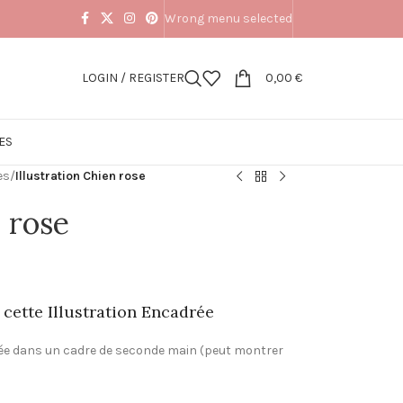
Wrong menu selected
LOGIN / REGISTER
0,00
€
ES
es
/
Illustration Chien rose
n rose
cette Illustration Encadrée
drée dans un cadre de seconde main (peut montrer