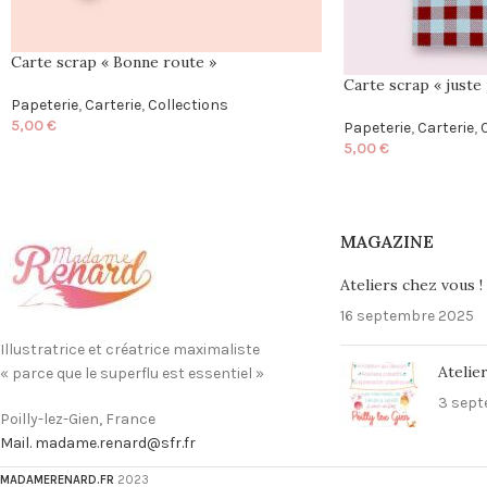
Carte scrap « Bonne route »
Carte scrap « juste 
Papeterie
,
Carterie
,
Collections
5,00
€
Papeterie
,
Carterie
,
5,00
€
MAGAZINE
Ateliers chez vous !
16 septembre 2025
Illustratrice et créatrice maximaliste
Atelier
« parce que le superflu est essentiel »
3 sept
Poilly-lez-Gien, France
Mail. madame.renard@sfr.fr
MADAMERENARD.FR
2023