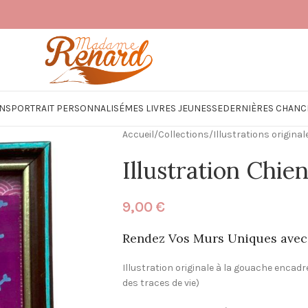
NS
PORTRAIT PERSONNALISÉ
MES LIVRES JEUNESSE
DERNIÈRES CHANC
Accueil
/
Collections
/
Illustrations original
Illustration Chie
9,00
€
Rendez Vos Murs Uniques avec 
Illustration originale à la gouache enca
des traces de vie)