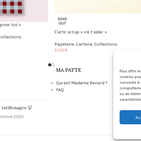
SOLD
OUT
pour toi »
Carte scrap « on t’aime »
Collections
Papeterie
,
Carterie
,
Collections
5,00
€
MA PATTE
Pour offrir 
cookies pour
consentir à 
Qui est Madame Renard ?
comportement
FAQ
ou de retire
caractéristi
 tatillonages 🦊
embre 2025
Ac